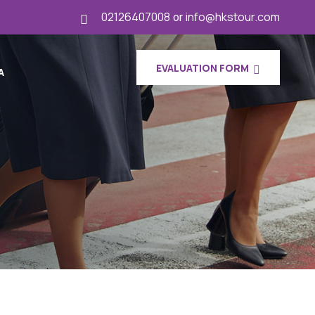
02126407008
or
info@hkstour.com
EVALUATION FORM
A