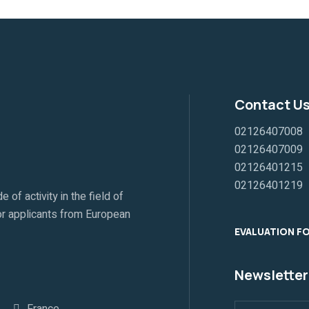
Contact U
02126407008
02126407009
02126401215
02126401219
f activity in the field of
 for applicants from European
EVALUATION F
Newsletter
France