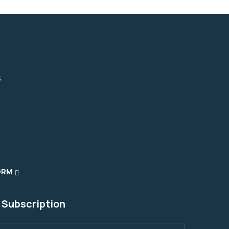
s
ORM
 Subscription