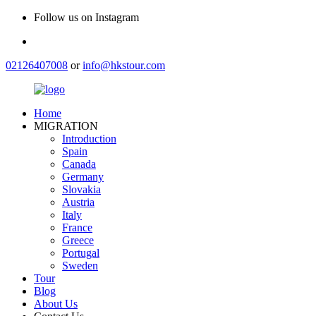
Follow us on Instagram
02126407008
or
info@hkstour.com
Home
MIGRATION
Introduction
Spain
Canada
Germany
Slovakia
Austria
Italy
France
Greece
Portugal
Sweden
Tour
Blog
About Us