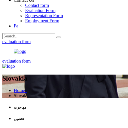
Contact Us
Contact form
Evaluation Form
Representation Form
Employment Form
Fa
evaluation form
evaluation form
Slovakia
Home
Slovakia
مهاجرت
تحصیل