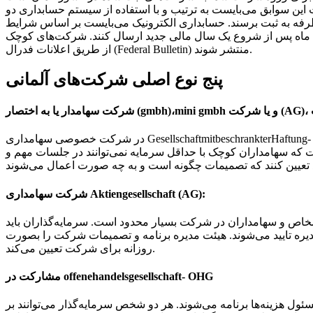
ن سوابق می‌بایست به ترتیب و با استفاده از سیستم حسابداری دو
 به ثبت برسند. حسابداری الکترونیک می‌بایست بر اساس شرایط GDPdU کشور آلمان باشد. شرکت‌ها می‌بایست گزارش سالیانه سود و ضرر، ترازنامه و توضیحات مربوط به حسابداری شرکت را ظرف
یک سال مالی جدید ارسال کنند. شرکت‌های کوچک (Unternehmergesellschaft) می‌توانند اطلاعات مربوط به حساب خود را دیرتر ارسال کنند. این اظهارنامه‌های حسابداری می‌بایست
از طریق اعلانات فدرال (Federal Bulletin) منتشر شوند.
پنج نوع اصلی شرکت‌های آلمانی
ت
در شرکت خصوصی سهامداری GesellschaftmitbeschrankterHaftung- Gmbh شخص سرمایه‌گذار می‌تواند با حداقل سرمایه ۲۵۰۰۰ یورو به صورت نقدی وارد کار شود و اقدام به سرمایه‌گذاری و خرید سهام کند.
ست که سهامداران کوچک با حداقل سرمایه نمی‌توانند در جلسات مهم و
شرکت سهامداری Aktiengesellschaft (AG):
ا شروع کند و اختیارات این اشخاص و سهامداران در شرکت بسیار محدود است. سرمایه‌گذاران باید
ره تایید می‌شوند. هیئت مدیره برنامه و تصمیمات شرکت را بصورت
روزانه برای شرکت تعیین می‌کند.
مشارکت در offenehandelsgesellschaft- OHG
ول هزینه‌ها برنامه می‌شوند. هر دو شخص سرمایه‌گذار می‌توانند بر