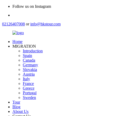
Follow us on Instagram
02126407008
or
info@hkstour.com
Home
MIGRATION
Introduction
Spain
Canada
Germany
Slovakia
Austria
Italy
France
Greece
Portugal
Sweden
Tour
Blog
About Us