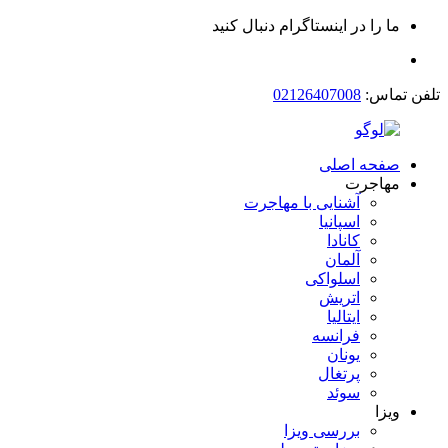
ما را در اینستاگرام دنبال کنید
تلفن تماس:
02126407008
صفحه اصلی
مهاجرت
آشنایی با مهاجرت
اسپانیا
کانادا
آلمان
اسلواکی
اتریش
ایتالیا
فرانسه
یونان
پرتغال
سوئد
ویزا
بررسی ویزا