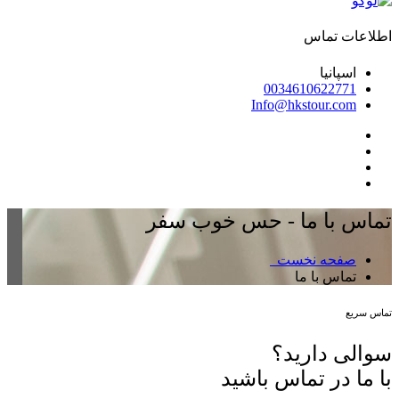
اطلاعات تماس
اسپانیا
0034610622771
Info@hkstour.com
تماس با ما - حس خوب سفر
صفحه نخست
تماس با ما
تماس سریع
سوالی دارید؟
با ما در تماس باشید