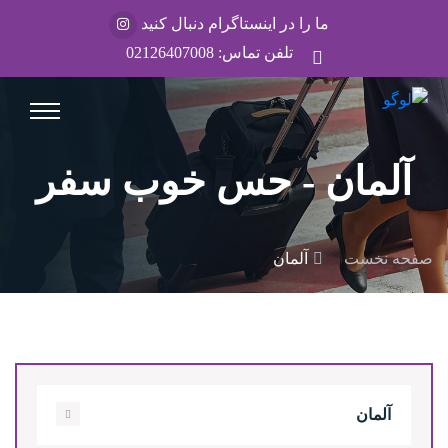
ما را در اینستاگرام دنبال کنید
تلفن تماس:
02126407008
آلمان - حس خوب سفر
صفحه نخست
آلمان
آلمان