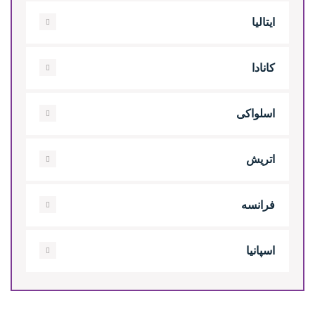
ایتالیا
کانادا
اسلواکی
اتریش
فرانسه
اسپانیا