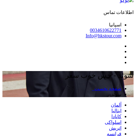
اطلاعات تماس
اسپانیا
0034610622771
Info@hkstour.com
سوئد - حس خوب سفر
صفحه نخست
سوئد
آلمان
ایتالیا
کانادا
اسلواکی
اتریش
فرانسه