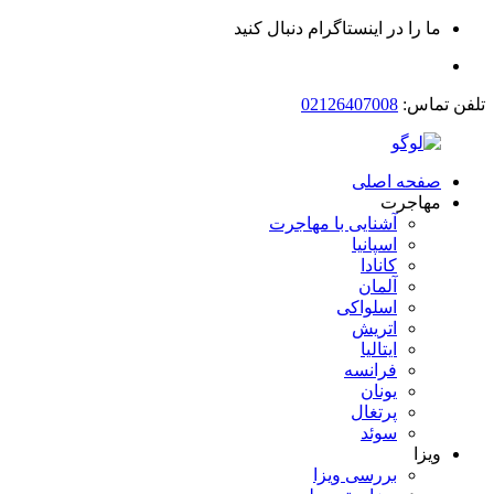
ما را در اینستاگرام دنبال کنید
تلفن تماس:
02126407008
صفحه اصلی
مهاجرت
آشنایی با مهاجرت
اسپانیا
کانادا
آلمان
اسلواکی
اتریش
ایتالیا
فرانسه
یونان
پرتغال
سوئد
ویزا
بررسی ویزا