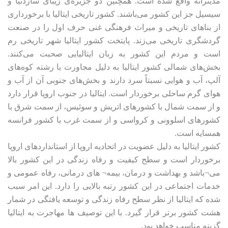
مدیترانه واقع شده است. همچنین دو جزیره‌ی زیبای ساردنیا و
سیسیل جز این کشور می‌باشند. کشور تاریخی ایتالیا با برخورداری
از بناهای تاریخی و میراث فرهنگی غنی حرف اول را در صنعت
گردشگری تاریخی می‌زند. پایتخت کشور ایتالیا شهر تاریخی رم
است و مردم این کشور به زبان ایتالیایی صحبت می‌کنند.
بخش‌های شمالی کشور ایتالیا به دلیل مجاورت با رشته کوه‌های
آلپ، آب و هوایی نسبتاً سرد دارند و بخش‌های جنوبی آن از آب و
هوای گرم ساحلی برخوردار است. ایتالیا در جنوب اروپا قرار دارد
و از سمت شمال با کشورهای اتریش و سوئیس، از سمت شرق با
کشورهای اسلوونی و کرواسی و از سمت غرب با کشور فرانسه
همسایه است.
کشور ایتالیا به دلیل عضویت در اتحادیه اروپا از استانداردهای اروپا
برخوردار است و سطح کیفیت و رفاه زندگی در این کشور بالا
می¬باشد و بهداشت و درمان، بیمه¬ های درمانی، رفاه عمومی و
خدمات اجتماعی در این کشور رتبه بالایی را دارد. این امر سبب
شده که ایتالیا از نظر سطح رفاه زندگی و توسعه یافتگی در شمار
هشت کشور برتر قرار گیرد. با این توصیف ها مهاجرت به ایتالیا
گزینه مناسب خواهد بود.