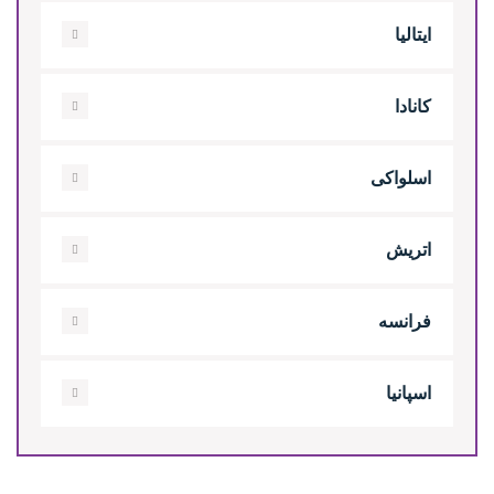
ایتالیا
کانادا
اسلواکی
اتریش
فرانسه
اسپانیا