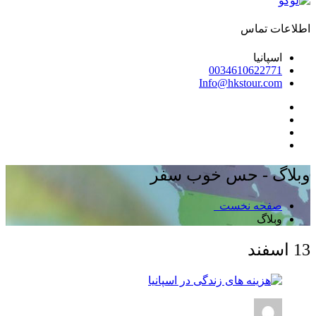
اطلاعات تماس
اسپانیا
0034610622771
Info@hkstour.com
وبلاگ - حس خوب سفر
صفحه نخست
وبلاگ
13
اسفند