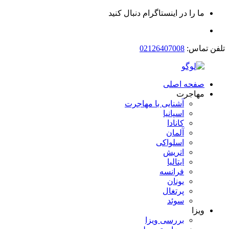
ما را در اینستاگرام دنبال کنید
تلفن تماس:
02126407008
صفحه اصلی
مهاجرت
آشنایی با مهاجرت
اسپانیا
کانادا
آلمان
اسلواکی
اتریش
ایتالیا
فرانسه
یونان
پرتغال
سوئد
ویزا
بررسی ویزا