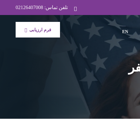
تلفن تماس:
02126407008
فرم ارزیابی
EN
ر