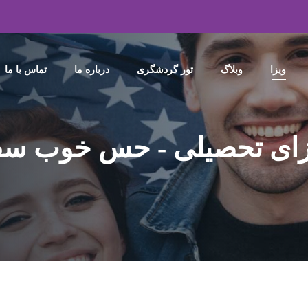
ویزا
وبلاگ
تور گردشگری
درباره ما
تماس با ما
زای تحصیلی - حس خوب سف