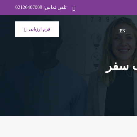
تلفن تماس:
02126407008
فرم ارزیابی
EN
 سفر