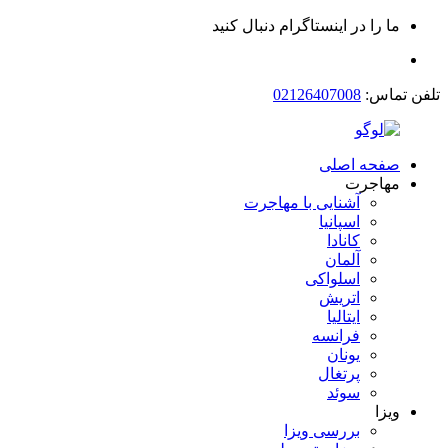
ما را در اینستاگرام دنبال کنید
تلفن تماس:
02126407008
صفحه اصلی
مهاجرت
آشنایی با مهاجرت
اسپانیا
کانادا
آلمان
اسلواکی
اتریش
ایتالیا
فرانسه
یونان
پرتغال
سوئد
ویزا
بررسی ویزا