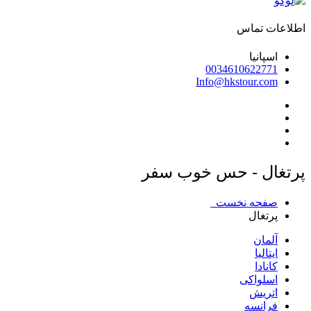
اطلاعات تماس
اسپانیا
0034610622771
Info@hkstour.com
پرتغال - حس خوب سفر
صفحه نخست
پرتغال
آلمان
ایتالیا
کانادا
اسلواکی
اتریش
فرانسه