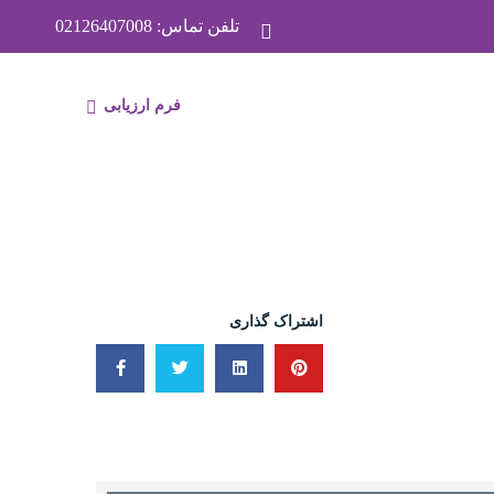
تلفن تماس:
02126407008
فرم ارزیابی
EN
اشتراک گذاری