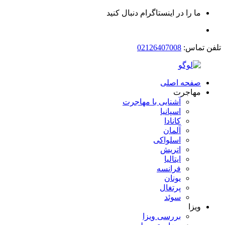
ما را در اینستاگرام دنبال کنید
تلفن تماس:
02126407008
صفحه اصلی
مهاجرت
آشنایی با مهاجرت
اسپانیا
کانادا
آلمان
اسلواکی
اتریش
ایتالیا
فرانسه
یونان
پرتغال
سوئد
ویزا
بررسی ویزا