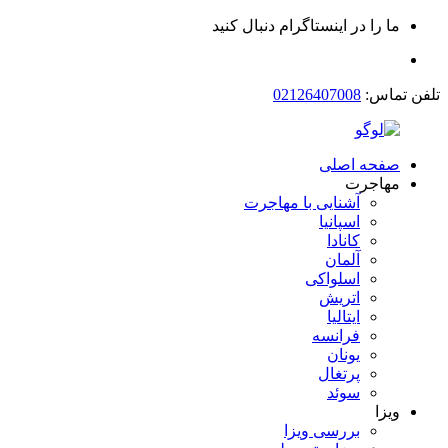
ما را در اینستاگرام دنبال کنید
تلفن تماس:
02126407008
صفحه اصلی
مهاجرت
آشنایی با مهاجرت
اسپانیا
کانادا
آلمان
اسلواکی
اتریش
ایتالیا
فرانسه
یونان
پرتغال
سوئد
ویزا
بررسی ویزا