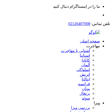
ما را در اینستاگرام دنبال کنید
تلفن تماس:
02126407008
صفحه اصلی
مهاجرت
آشنایی با مهاجرت
اسپانیا
کانادا
آلمان
اسلواکی
اتریش
ایتالیا
فرانسه
یونان
پرتغال
سوئد
ویزا
بررسی ویزا