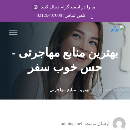
ما را در اینستاگرام دنبال کنید
تلفن تماس:
02126407008
بهترین منابع مهاجرتی -
حس خوب سفر
صفحه نخست
بهترین منابع مهاجرتی
ارسال توسط: adminpanel