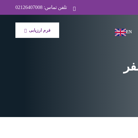
تلفن تماس:
02126407008
فرم ارزیابی
EN
فر