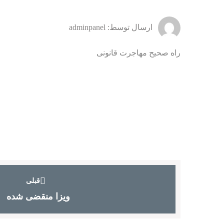
ارسال توسط: adminpanel
راه صحیح مهاجرت قانونی
قبلی
ویزا منقضی شده