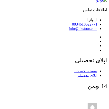
اطلاعات تماس
اسپانیا
0034610622771
Info@hkstour.com
اپلای تحصیلی
صفحه نخست
اپلای تحصیلی
14
بهمن