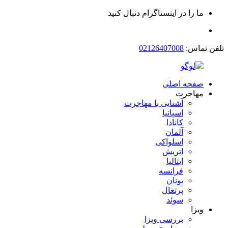
ما را در اینستاگرام دنبال کنید
تلفن تماس:
02126407008
صفحه اصلی
مهاجرت
آشنایی با مهاجرت
اسپانیا
کانادا
آلمان
اسلواکی
اتریش
ایتالیا
فرانسه
یونان
پرتغال
سوئد
ویزا
بررسی ویزا