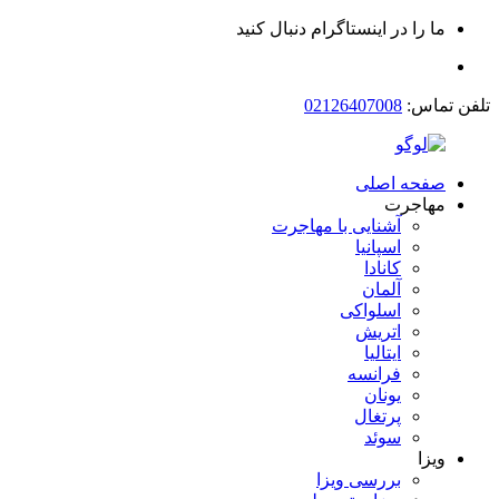
ما را در اینستاگرام دنبال کنید
تلفن تماس:
02126407008
صفحه اصلی
مهاجرت
آشنایی با مهاجرت
اسپانیا
کانادا
آلمان
اسلواکی
اتریش
ایتالیا
فرانسه
یونان
پرتغال
سوئد
ویزا
بررسی ویزا