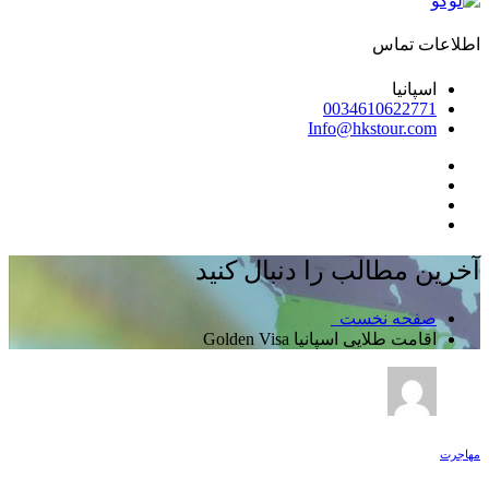
اطلاعات تماس
اسپانیا
0034610622771
Info@hkstour.com
آخرین مطالب را دنبال کنید
صفحه نخست
اقامت طلايى اسپانيا Golden Visa
مهاجرت