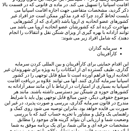
اقامت اسپانیا را تسهیل می کند. در ماده ی قانونی که در قسمت بالا
ذکر گردید، مشخصات متقاضی جهت اجازه اقامت اسپانیا می
بایست لحاظ گردد چرا که فرد مذکور ممکن است جز افراد غیر
کشورهای عضو اتحادیه ی اروپا باشد (افرادی که از کشورهایی
مهاجرت کرده اند که کشورشان عضو اتحادیه اروپا می باشد می
توانند آزادانه با بهره گیری از ویزای شنگن نقل و انتقالات را انجام
دهند)، که شامل افراد زیر می شوند:
سرمایه گذاران
کارآفرینان
این اقدام حمایتی برای کارآفرینان و بین المللی کردن سرمایه
گذاری، طیف گسترده ای از امکانات را به ویژه برای شهروندان غیر
اتحادیه اروپا فراهم آورده است تا مبلغ قابل توجهی را در کشور
اسپانیا سرمایه گذاری کنند. آنها می توانند علاوه بر دریافت اقامت
اسپانیا به بسیاری از امتیازات در ارتباط با آن مانند سفر آزادانه به
کشورهای حوزه ی شینگن نیز دسترسی داشته باشند. مانند هر
موضوع حقوقی دیگر، چنین مبالغ قابل توجهی پول باید با شرایط
مندرج در قانون سرمایه گذاری، بررسی و صورت پذیرد، در غیر این
صورت بی فایده خواهد بود. بنابراین توصیه می شود روی کمک و
راهنمایی یک وکیل و مشاور با تجربه حساب کنید که با بررسی
وضعیت شما و ارزیابی آن بتواند گزینه های موجود را مطابق
مشخصات حرفه ای و مالی شما، برای یک برنامه موفق به شما
ارائه دهد. موسسه قانونی ما نه تنها از وکلای با تجربه در زمینه ی