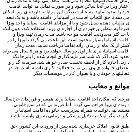
زمان اقامت اسپانیا محدود نمی‌باشد. مالک می تواند تا مدت زمان
اعتبار ویزا در آنجا ساکن شود و در صورت تمایل می‌توانید اقامت
خود را تمدید نمایید. به عبارت دیگر، این مزایا به دارنده ی ویزا امکان
می دهد تا حق انتخاب اقامت در اسپانیا را داشته باشد و به یک تبعه
ی مالیات دهنده تبدیل شود و یا از مزایای اقامت اسپانیا و اخذ ویزا
صرفاً به منظور برخورداری از اجازه ی ورود استفاده کند، بدون آنکه
با حداکثر محدودیت اقامت مواجه باشد. مدت زمان تهیه ویزا و
اقامت اسپانیا بسیار محدود است. این باعث می گردد تا ویزا را در
کمتر از یک ماه از زمان ارائه تقاضا دریافت نمایید. مدت زمان
اقامت اسپانیا، برای بار اول دو سال خواهد بود و هر ۵ سال می تواند
تجدید شود. اگر که شما سرمایه گذاری انجام شده را پابرجا نگه
دارید، اجازه کار از لحظه نخست صادر خواهد شد. سرمایه گذار و
اعضای خانواده ی وی می توانند فعالیت کاری داشته باشد، چه در
فعالیتهای خودتان و یا بعنوان کار در موسسات دیگر.
موانع و معایب
هرچند که امکان اخذ اقامت اسپانیا برای همسر و فرزندان خردسال
دارنده ی ویزا فراهم می گردد، اما فرزندانی که در سن قانونی
هستند نمی توانند به همراه سرپرست خانواده اقامت اسپانیا را
بگیرند، مگر اینکه به دلایل پزشکی و درمانی به وی وابسته باشند.
طبق قانون املاک خریداری شده پیش از ورود به این کشور، حق
دریافت اقامت اسپانیا به سرمایه گذار را نمی دهد و قانون از