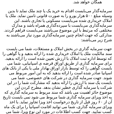
همگان خواهد شد.
سرمایه‌گذار می‌بایست اقدام به خرید یک یا چند ملک نماید تا بدین
وسیله مبلغ ۵۰۰ هزار یورو را به صورت قانونی تامین نماید. ملک یا
املاک خریداری شده می‌بایست مسکونی یا تجاری باشند. این
سرمایه‌گذاری می‌بایست با سپرده‌گذاری همراه باشد و مدارک
مختلفی که مرتبط با این موضوع می‌باشند می‌بایست فراهم گردند.
مدارکی که جهت انجام چنین سرمایه‌گذاری مورد نیاز می‌باشند به
شرح زیر می‌باشند:
جهت سرمایه گذاری در بخش املاک و مستغلات، شما می بایست
سند مالکیت ملک یا املاک خریداری شده را ارائه بدهید و یا گواهی را
که توسط اداره ثبت املاک با ارزش تعیین شده است را ارائه بدهید.
برای سرمایه گذاری از طریق اوراق قرضه ی اسپانیایی، شما می
بایست گواهی را که توسط بازار اوراق بهادار ملی یا یکی از بانک های
اسپانیا صادر شده است را ارائه بدهید که به این امور مربوط می
شوند. جهت سرمایه گذاری در شرکت های خصوصی، شما می
بایست یک سند با ارزش را ارائه بدهید که مشارکت شما را در این
شرکت یا سرمایه گذاری خطیر نشان بدهد. مطرح کردن این
موضوع حائز اهمیت می باشد که سند مربوط به سرمایه گذاری که
به اخذ ویزای سرمایه گذاری شما مربوط می شود نمی بایست تاریخ
آن از ۶۰ روز قبل از تاریخ درخواست اخذ ویزا تجاوز نماید. با اخذ
ویزای سرمایه گذاری، شما می توانید اقامت اسپانیا را برای یک ماه
کسب نمایید. جهت کسب اطلاعات در مورد این نوع ویزا، شما می