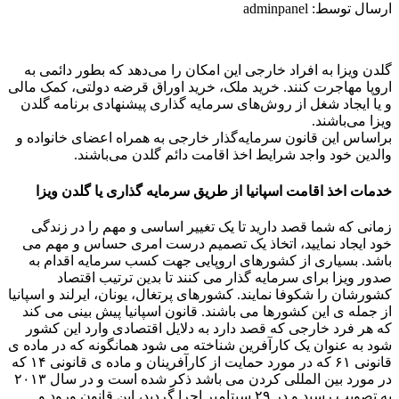
ارسال توسط: adminpanel
گلدن ویزا به افراد خارجی این امکان را می‌دهد که بطور دائمی به
اروپا مهاجرت کنند. خرید ملک، خرید اوراق قرضه دولتی، کمک مالی
و یا ایجاد شغل از روش‌های سرمایه گذاری پیشنهادی برنامه گلدن
ویزا می‌باشند.
براساس این قانون سرمایه‌گذار خارجی به همراه اعضای خانواده و
والدین خود واجد شرایط اخذ اقامت دائم گلدن می‌باشند.
خدمات اخذ اقامت اسپانیا از طریق سرمایه گذاری یا گلدن ویزا
زمانی که شما قصد دارید تا یک تغییر اساسی و مهم را در زندگی
خود ایجاد نمایید، اتخاذ یک تصمیم درست امری حساس و مهم می
باشد. بسیاری از کشورهای اروپایی جهت کسب سرمایه اقدام به
صدور ویزا برای سرمایه گذار می کنند تا بدین ترتیب اقتصاد
کشورشان را شکوفا نمایند. کشورهای پرتغال، یونان، ایرلند و اسپانیا
از جمله ی این کشورها می باشند. قانون اسپانیا پیش بینی می کند
که هر فرد خارجی که قصد دارد به دلایل اقتصادی وارد این کشور
شود به عنوان یک کارآفرین شناخته می شود همانگونه که در ماده ی
قانونی ۶۱ که در مورد حمایت از کارآفرینان و ماده ی قانونی ۱۴ که
در مورد بین المللی کردن می باشد ذکر شده است و در سال ۲۰۱۳
به تصویب رسید و در ۲۹ سپتامبر اجرا گردید، این قانون ورود و