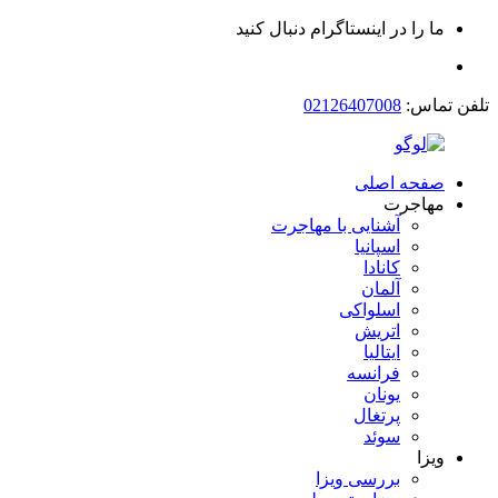
ما را در اینستاگرام دنبال کنید
تلفن تماس:
02126407008
صفحه اصلی
مهاجرت
آشنایی با مهاجرت
اسپانیا
کانادا
آلمان
اسلواکی
اتریش
ایتالیا
فرانسه
یونان
پرتغال
سوئد
ویزا
بررسی ویزا