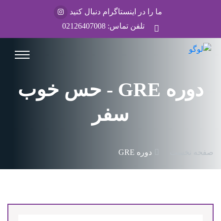
ما را در اینستاگرام دنبال کنید
تلفن تماس:
02126407008
دوره GRE - حس خوب
سفر
صفحه نخست
دوره GRE