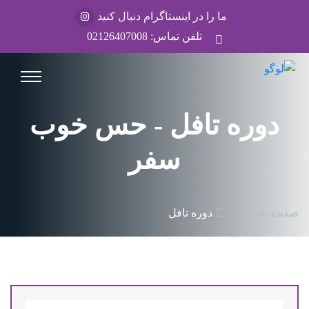
ما را در اینستاگرام دنبال کنید
تلفن تماس:
02126407008
دوره تافل - حس خوب
سفر
صفحه نخست
دوره تافل